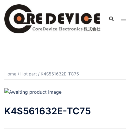
コ
ン
テ
ン
ツ
へ
ス
キ
ッ
プ
Home
/
Hot part
/ K4S561632E-TC75
K4S561632E-TC75