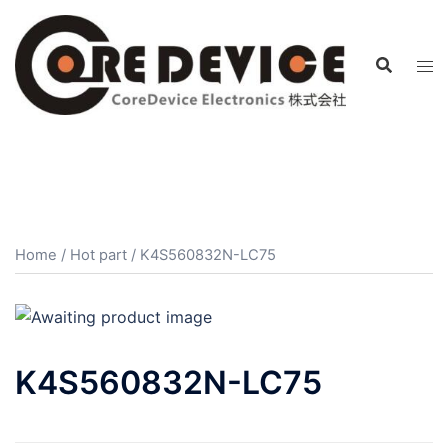
コ
ン
テ
ン
ツ
へ
ス
キ
ッ
プ
Home
/
Hot part
/ K4S560832N-LC75
K4S560832N-LC75