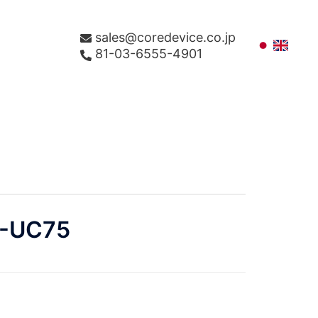
sales@coredevice.co.jp
81-03-6555-4901
-UC75