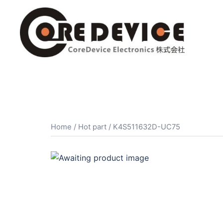
コ
ン
テ
ン
ツ
へ
ス
キ
ッ
プ
Home
/
Hot part
/ K4S511632D-UC75