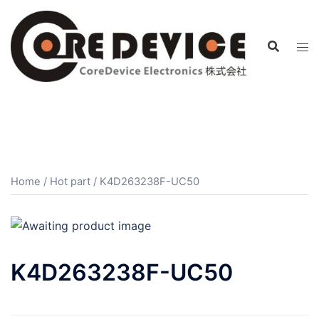
コ
ン
テ
ン
ツ
へ
ス
キ
ッ
プ
Home
/
Hot part
/ K4D263238F-UC50
K4D263238F-UC50