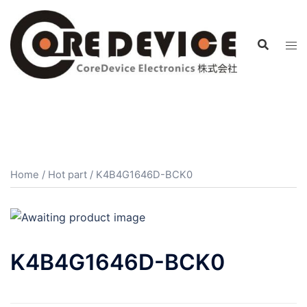
コ
ン
テ
ン
ツ
へ
ス
キ
ッ
プ
Home
/
Hot part
/ K4B4G1646D-BCK0
K4B4G1646D-BCK0