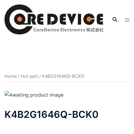
コ
ン
テ
ン
ツ
へ
ス
キ
ッ
プ
Home
/
Hot part
/ K4B2G1646Q-BCK0
K4B2G1646Q-BCK0