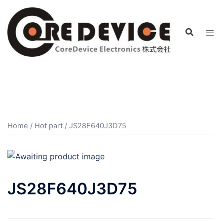
コ
ン
テ
ン
ツ
へ
ス
キ
ッ
プ
Home
/
Hot part
/ JS28F640J3D75
JS28F640J3D75