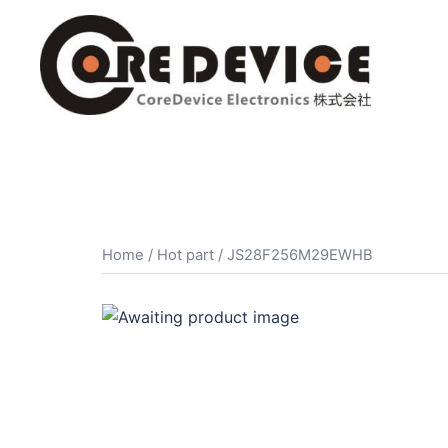
コ
ン
テ
ン
ツ
へ
ス
キ
ッ
プ
Home
/
Hot part
/ JS28F256M29EWHB