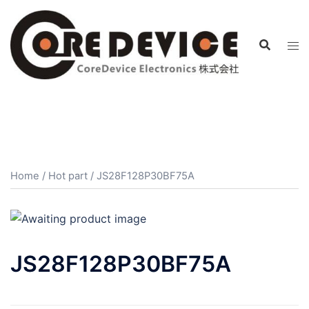
コ
ン
テ
ン
ツ
へ
ス
キ
ッ
プ
Home
/
Hot part
/ JS28F128P30BF75A
JS28F128P30BF75A