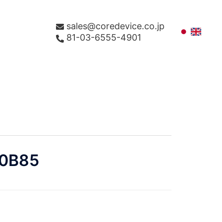
sales@coredevice.co.jp
81-03-6555-4901
0B85