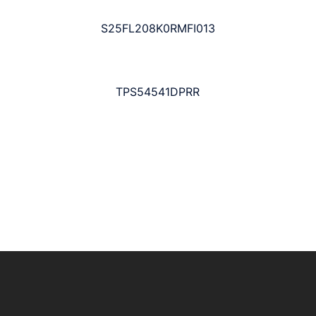
S25FL208K0RMFI013
TPS54541DPRR