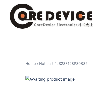
コ
ン
テ
ン
ツ
へ
ス
キ
ッ
プ
Home
/
Hot part
/ JS28F128P30B85