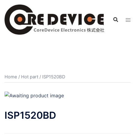
コ
ン
テ
ン
ツ
へ
ス
キ
ッ
プ
Home
/
Hot part
/ ISP1520BD
ISP1520BD