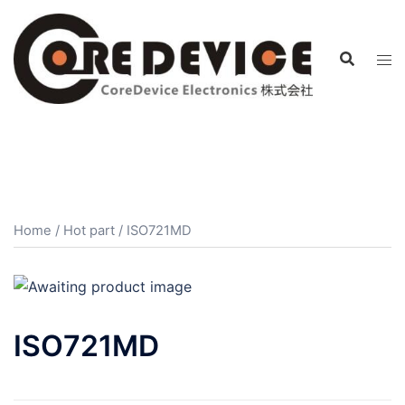
コ
ン
テ
ン
ツ
へ
ス
キ
ッ
プ
Home
/
Hot part
/ ISO721MD
ISO721MD