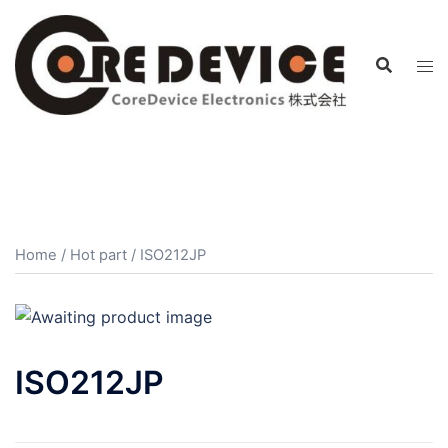
コ
ン
テ
ン
ツ
へ
ス
キ
ッ
プ
Home
/
Hot part
/ ISO212JP
ISO212JP