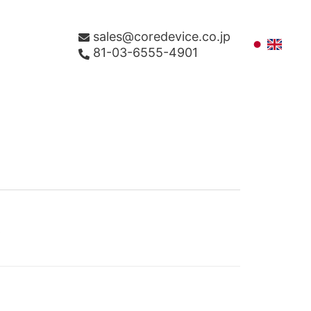
sales@coredevice.co.jp
81-03-6555-4901
R