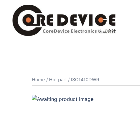
コ
ン
テ
ン
ツ
へ
ス
キ
ッ
プ
Home
/
Hot part
/ ISO1410DWR