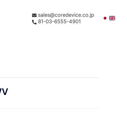
sales@coredevice.co.jp
81-03-6555-4901
WV