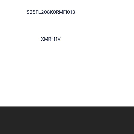
S25FL208K0RMFI013
XMR-11V