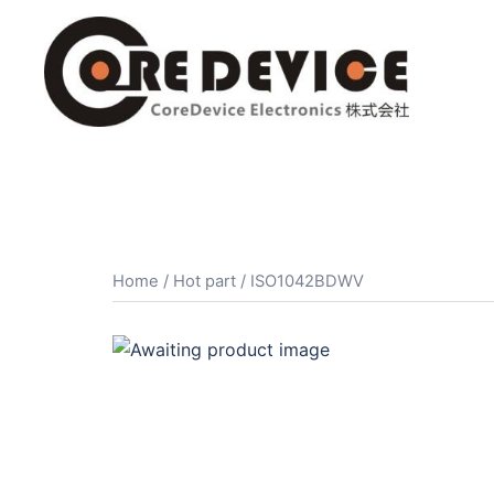
コ
ン
テ
ン
ツ
へ
ス
キ
ッ
プ
Home
/
Hot part
/ ISO1042BDWV