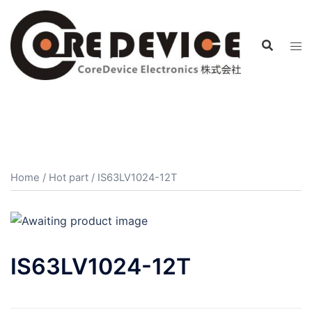
コ
ン
テ
ン
ツ
へ
ス
キ
ッ
プ
Home
/
Hot part
/ IS63LV1024-12T
IS63LV1024-12T