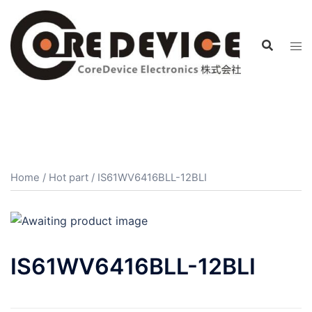
コ
ン
テ
ン
ツ
へ
ス
キ
ッ
プ
Home
/
Hot part
/ IS61WV6416BLL-12BLI
IS61WV6416BLL-12BLI