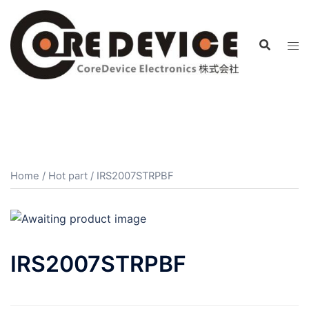
コ
ン
テ
ン
ツ
へ
ス
キ
ッ
プ
Home
/
Hot part
/ IRS2007STRPBF
IRS2007STRPBF