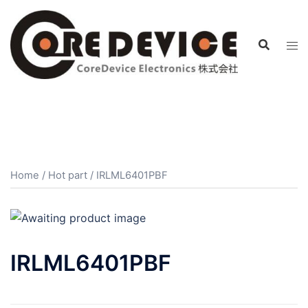
コ
ン
テ
ン
ツ
へ
ス
キ
ッ
プ
Home
/
Hot part
/ IRLML6401PBF
IRLML6401PBF