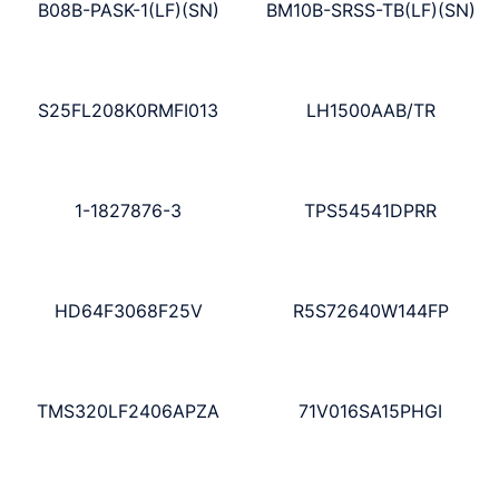
B08B-PASK-1(LF)(SN)
BM10B-SRSS-TB(LF)(SN)
S25FL208K0RMFI013
LH1500AAB/TR
1-1827876-3
TPS54541DPRR
HD64F3068F25V
R5S72640W144FP
TMS320LF2406APZA
71V016SA15PHGI