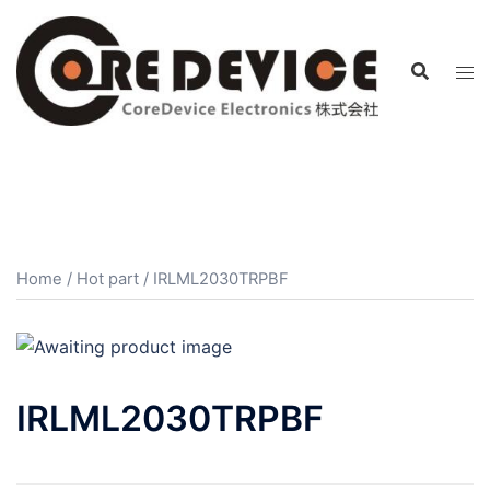
コ
ン
テ
ン
ツ
へ
ス
キ
ッ
プ
Home
/
Hot part
/ IRLML2030TRPBF
IRLML2030TRPBF