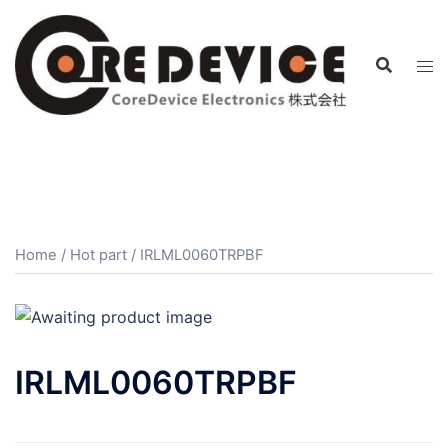
コ
ン
テ
ン
ツ
へ
ス
キ
ッ
プ
Home
/
Hot part
/ IRLML0060TRPBF
IRLML0060TRPBF