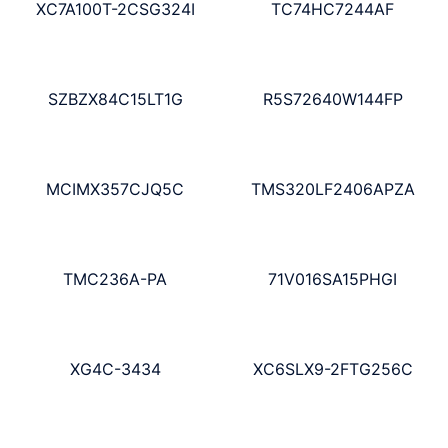
XC7A100T-2CSG324I
TC74HC7244AF
SZBZX84C15LT1G
R5S72640W144FP
MCIMX357CJQ5C
TMS320LF2406APZA
TMC236A-PA
71V016SA15PHGI
XG4C-3434
XC6SLX9-2FTG256C