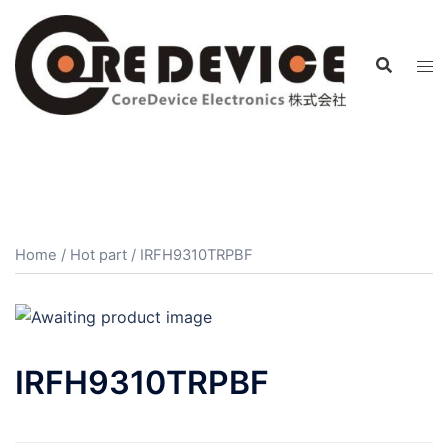
コ
ン
テ
ン
ツ
へ
ス
キ
ッ
プ
Home
/
Hot part
/ IRFH9310TRPBF
IRFH9310TRPBF