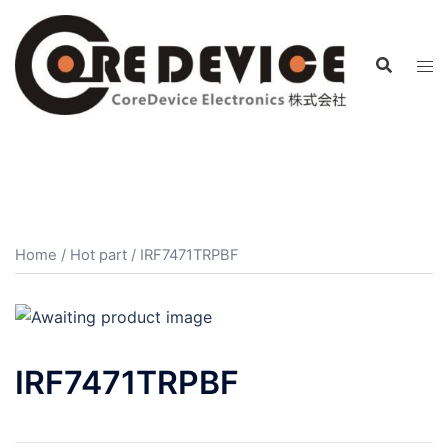
コ
ン
テ
ン
ツ
へ
ス
キ
ッ
プ
Home
/
Hot part
/ IRF7471TRPBF
IRF7471TRPBF