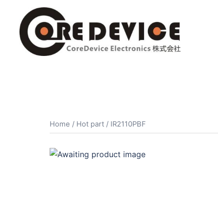
コ
ン
テ
ン
ツ
へ
ス
キ
ッ
プ
Home
/
Hot part
/ IR2110PBF