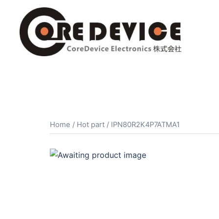
コ
ン
テ
ン
ツ
へ
ス
キ
ッ
プ
Home
/
Hot part
/ IPN80R2K4P7ATMA1