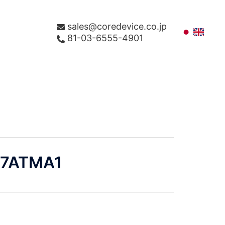
sales@coredevice.co.jp
81-03-6555-4901
P7ATMA1