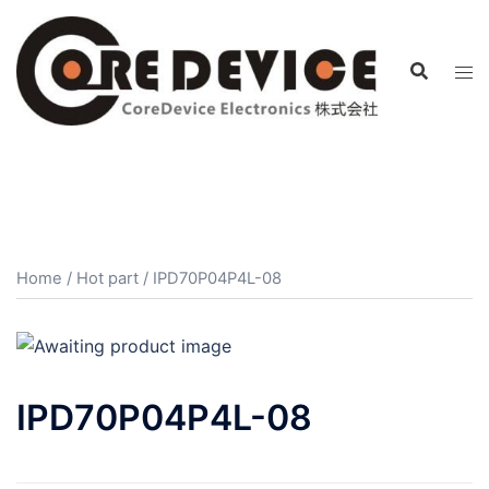
コ
ン
テ
ン
ツ
へ
ス
キ
ッ
プ
Home
/
Hot part
/ IPD70P04P4L-08
IPD70P04P4L-08