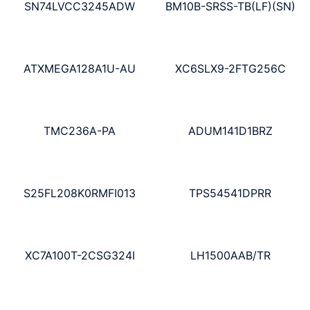
SN74LVCC3245ADW
BM10B-SRSS-TB(LF)(SN)
ATXMEGA128A1U-AU
XC6SLX9-2FTG256C
TMC236A-PA
ADUM141D1BRZ
S25FL208K0RMFI013
TPS54541DPRR
XC7A100T-2CSG324I
LH1500AAB/TR