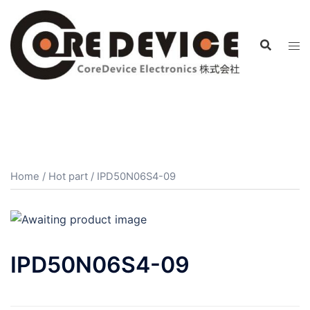
コ
ン
テ
ン
ツ
へ
ス
キ
ッ
プ
Home
/
Hot part
/ IPD50N06S4-09
IPD50N06S4-09