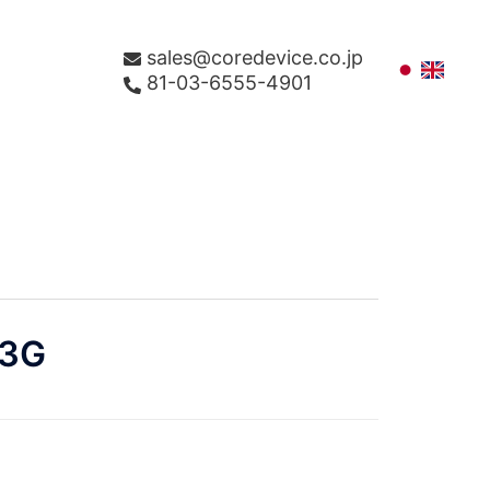
sales@coredevice.co.jp
81-03-6555-4901
N3G