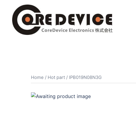
コ
ン
テ
ン
ツ
へ
ス
キ
ッ
プ
Home
/
Hot part
/ IPB019N08N3G