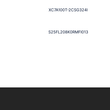
XC7A100T-2CSG324I
S25FL208K0RMFI013