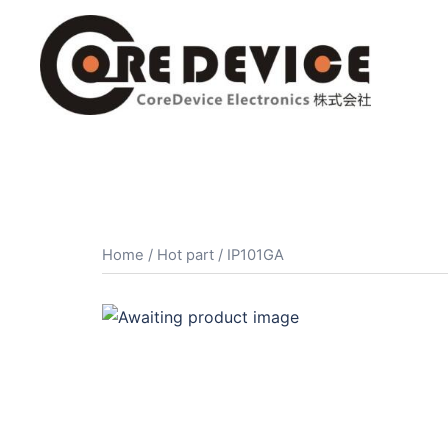
コ
ン
テ
ン
ツ
へ
ス
キ
ッ
プ
Home
/
Hot part
/ IP101GA