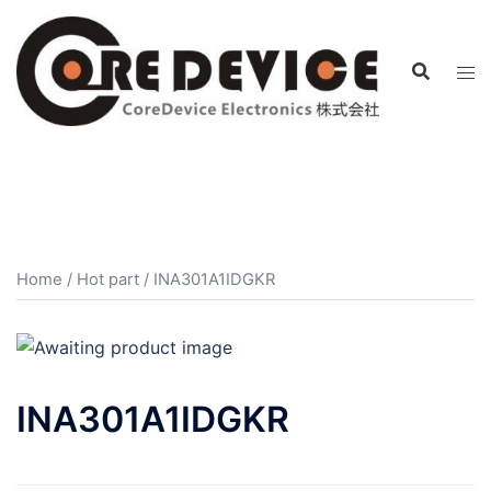
コ
ン
テ
ン
ツ
へ
ス
キ
ッ
プ
Home
/
Hot part
/ INA301A1IDGKR
INA301A1IDGKR