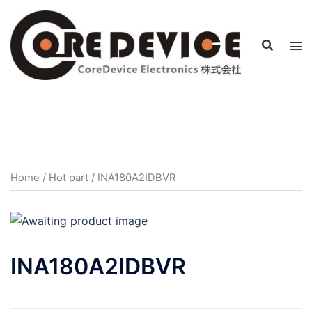
コ
ン
テ
ン
ツ
へ
ス
キ
ッ
プ
Home
/
Hot part
/ INA180A2IDBVR
INA180A2IDBVR