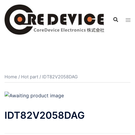
コ
ン
テ
ン
ツ
へ
ス
キ
ッ
プ
Home
/
Hot part
/ IDT82V2058DAG
IDT82V2058DAG