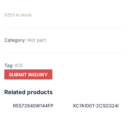
5253 in stock
Category:
Hot part
Tag:
ICS
SUBMIT INQUIRY
Related products
R5S72640W144FP
XC7A100T-2CSG324I