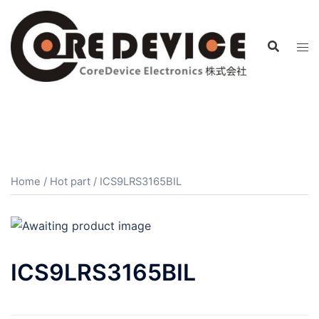
コ
ン
テ
ン
ツ
へ
ス
キ
ッ
プ
Home
/
Hot part
/ ICS9LRS3165BIL
ICS9LRS3165BIL