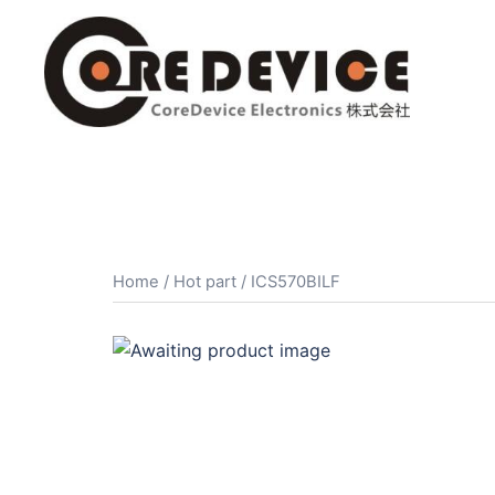
コ
ン
テ
ン
ツ
へ
ス
キ
ッ
プ
Home
/
Hot part
/ ICS570BILF