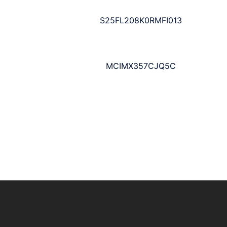
S25FL208K0RMFI013
MCIMX357CJQ5C