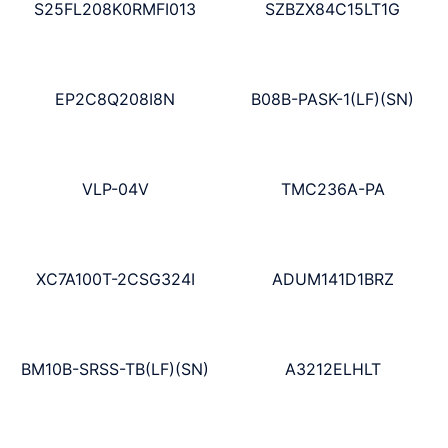
S25FL208K0RMFI013
SZBZX84C15LT1G
EP2C8Q208I8N
B08B-PASK-1(LF)(SN)
VLP-04V
TMC236A-PA
XC7A100T-2CSG324I
ADUM141D1BRZ
BM10B-SRSS-TB(LF)(SN)
A3212ELHLT