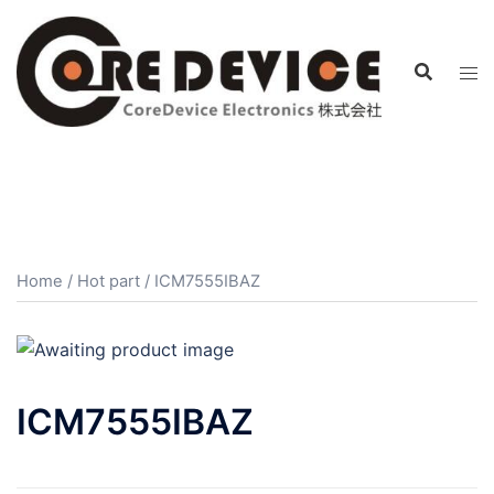
コ
ン
テ
ン
ツ
へ
ス
キ
ッ
プ
Home
/
Hot part
/ ICM7555IBAZ
ICM7555IBAZ