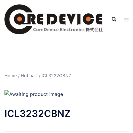
コ
ン
テ
ン
ツ
へ
ス
キ
ッ
プ
Home
/
Hot part
/ ICL3232CBNZ
ICL3232CBNZ