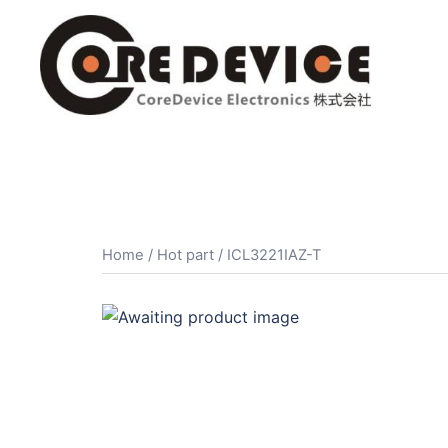
コ
ン
テ
ン
ツ
へ
ス
キ
ッ
プ
Home
/
Hot part
/ ICL3221IAZ-T