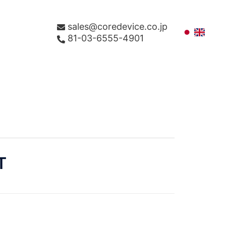
sales@coredevice.co.jp
81-03-6555-4901
T