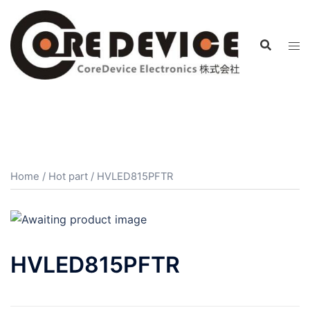
コ
ン
テ
ン
ツ
へ
ス
キ
ッ
プ
Home
/
Hot part
/ HVLED815PFTR
HVLED815PFTR