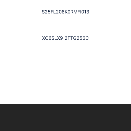
S25FL208K0RMFI013
XC6SLX9-2FTG256C