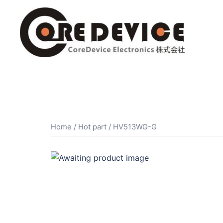
コ
ン
テ
ン
ツ
へ
ス
キ
ッ
プ
Home
/
Hot part
/ HV513WG-G