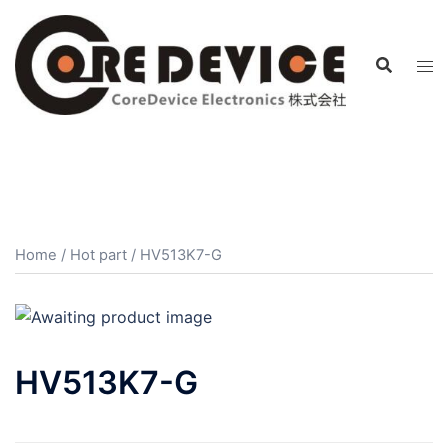
コ
ン
テ
ン
ツ
へ
ス
キ
ッ
プ
Home
/
Hot part
/ HV513K7-G
HV513K7-G