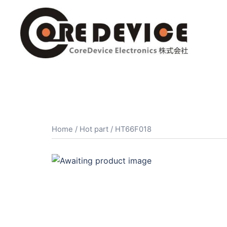
コ
ン
テ
ン
ツ
へ
ス
キ
ッ
プ
Home
/
Hot part
/ HT66F018