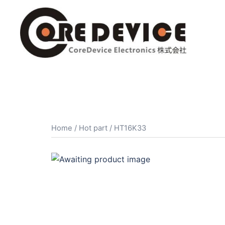
コ
ン
テ
ン
ツ
へ
ス
キ
ッ
プ
Home
/
Hot part
/ HT16K33