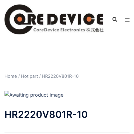
コ
ン
テ
ン
ツ
へ
ス
キ
ッ
プ
Home
/
Hot part
/ HR2220V801R-10
HR2220V801R-10