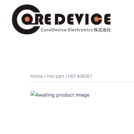
コ
ン
テ
ン
ツ
へ
ス
キ
ッ
プ
Home
/
Hot part
/ HEF4081BT