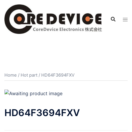
コ
ン
テ
ン
ツ
へ
ス
キ
ッ
プ
Home
/
Hot part
/ HD64F3694FXV
HD64F3694FXV