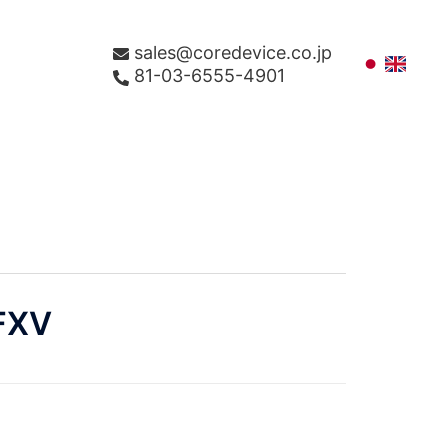
sales@coredevice.co.jp
81-03-6555-4901
FXV