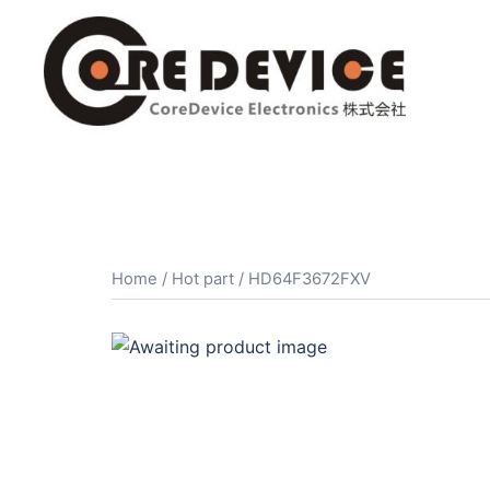
コ
ン
テ
ン
ツ
へ
ス
キ
ッ
プ
Home
/
Hot part
/ HD64F3672FXV