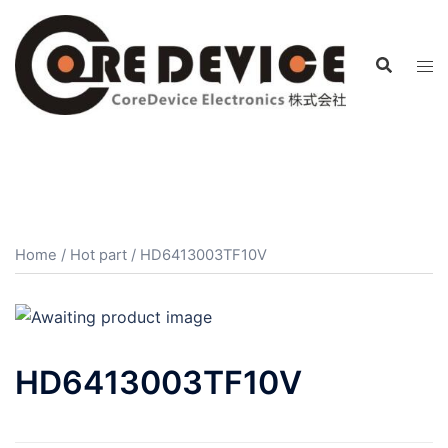
コ
ン
テ
ン
ツ
へ
ス
キ
ッ
プ
Home
/
Hot part
/ HD6413003TF10V
HD6413003TF10V