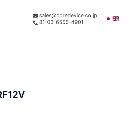
sales@coredevice.co.jp
81-03-6555-4901
RF12V