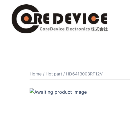
コ
ン
テ
ン
ツ
へ
ス
キ
ッ
プ
Home
/
Hot part
/ HD6413003RF12V