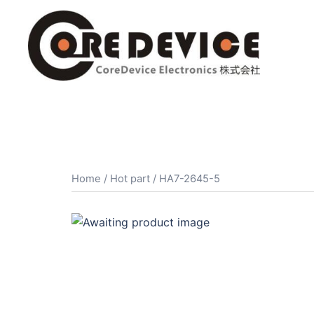
コ
ン
テ
ン
ツ
へ
ス
キ
ッ
プ
Home
/
Hot part
/ HA7-2645-5