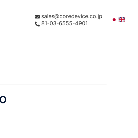
sales@coredevice.co.jp
81-03-6555-4901
-O