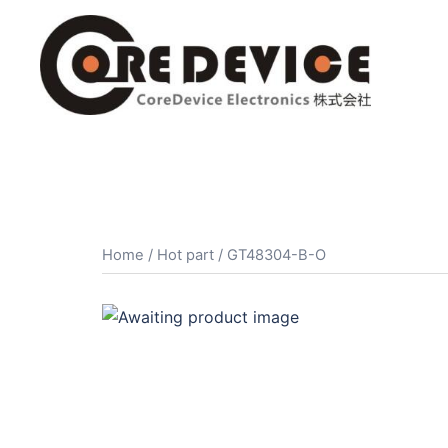
コ
ン
テ
ン
ツ
へ
ス
キ
ッ
プ
Home
/
Hot part
/ GT48304-B-O